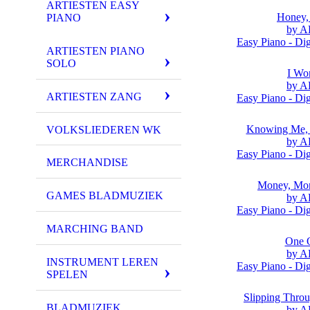
ARTIESTEN EASY
Honey,
PIANO
by 
Easy Piano - Dig
ARTIESTEN PIANO
SOLO
I Wo
by 
ARTIESTEN ZANG
Easy Piano - Dig
Knowing Me,
VOLKSLIEDEREN WK
by 
Easy Piano - Dig
MERCHANDISE
Money, Mo
GAMES BLADMUZIEK
by 
Easy Piano - Dig
MARCHING BAND
One 
by 
INSTRUMENT LEREN
Easy Piano - Dig
SPELEN
Slipping Thro
BLADMUZIEK
by 