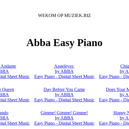
WEKOM OP MUZIEK.BIZ
Voor iedere Muziek Lover
Abba Easy Piano
 Andante
Angeleyes
Chiq
ABBA
by ABBA
by 
ital Sheet Music
Easy Piano - Digital Sheet Music
Easy Piano - Di
g Queen
Day Before You Came
Does Your 
ABBA
by ABBA
by 
ital Sheet Music
Easy Piano - Digital Sheet Music
Easy Piano - Di
ando
Gimme! Gimme! Gimme!
Happy 
ABBA
by ABBA
by 
ital Sheet Music
Easy Piano - Digital Sheet Music
Easy Piano - Di