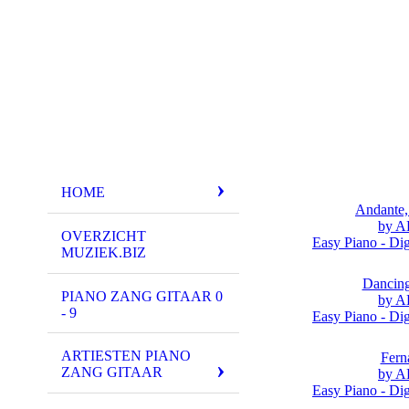
HOME
Andante,
by 
OVERZICHT
Easy Piano - Dig
MUZIEK.BIZ
Dancin
PIANO ZANG GITAAR 0
by 
- 9
Easy Piano - Dig
ARTIESTEN PIANO
Fern
ZANG GITAAR
by 
Easy Piano - Dig