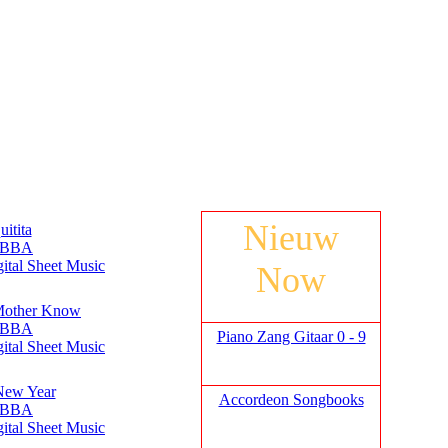
Nieuw
uitita
ABBA
gital Sheet Music
Now
Mother Know
ABBA
Piano Zang Gitaar 0 - 9
gital Sheet Music
New Year
Accordeon Songbooks
ABBA
gital Sheet Music