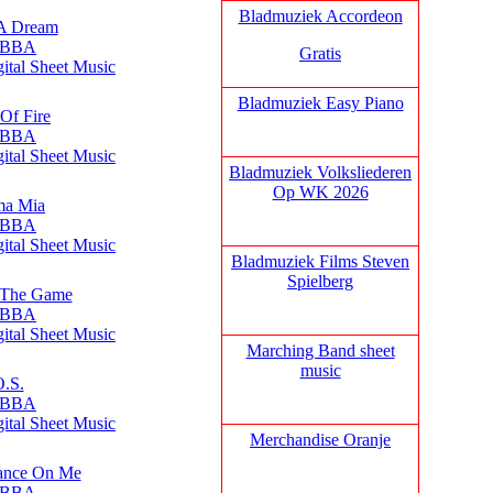
Bladmuziek Accordeon
 A Dream
ABBA
Gratis
gital Sheet Music
Bladmuziek Easy Piano
 Of Fire
ABBA
gital Sheet Music
Bladmuziek Volksliederen
Op WK 2026
a Mia
ABBA
gital Sheet Music
Bladmuziek Films Steven
Spielberg
 The Game
ABBA
gital Sheet Music
Marching Band sheet
music
O.S.
ABBA
gital Sheet Music
Merchandise Oranje
ance On Me
ABBA