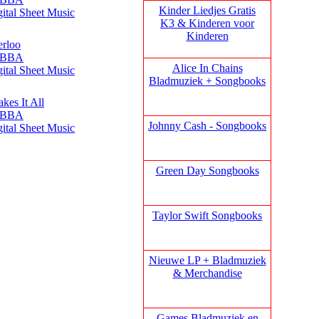
Kinder Liedjes Gratis
gital Sheet Music
K3 &
Kinderen voor
Kinderen
erloo
ABBA
Alice In Chains
gital Sheet Music
Bladmuziek + Songbooks
kes It All
ABBA
Johnny Cash - Songbooks
gital Sheet Music
Green Day Songbooks
Taylor Swift Songbooks
Nieuwe LP + Bladmuziek
& Merchandise
Games Bladmuziek en