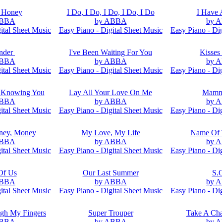
 Honey
I Do, I Do, I Do, I Do, I Do
I Have
ABBA
by ABBA
by 
ital Sheet Music
Easy Piano - Digital Sheet Music
Easy Piano - Di
nder
I've Been Waiting For You
Kisses
ABBA
by ABBA
by 
ital Sheet Music
Easy Piano - Digital Sheet Music
Easy Piano - Di
 Knowing You
Lay All Your Love On Me
Mamm
ABBA
by ABBA
by 
ital Sheet Music
Easy Piano - Digital Sheet Music
Easy Piano - Di
ney, Money
My Love, My Life
Name Of
ABBA
by ABBA
by 
ital Sheet Music
Easy Piano - Digital Sheet Music
Easy Piano - Di
Of Us
Our Last Summer
S.
ABBA
by ABBA
by 
ital Sheet Music
Easy Piano - Digital Sheet Music
Easy Piano - Di
ugh My Fingers
Super Trouper
Take A Ch
ABBA
by ABBA
by 