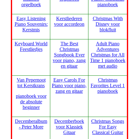
orgelboek
pianoboek
Easy Listening
Kerstliederen
Christmas With
Piano Souvenirs:
voor accordeon
Disney voor
Kerstmis
blokfluit
Keyboard World
The Best
Adult Piano
Feestliedjes
Christmas
Adventures
Songbook Ever
Christmas for All
voor piano, zang
Time 1 pianoboek
en gitaar
met audio
Van Pepernoot
Easy Carols For
Christmas
tot Kerstkrans
Piano voor piano,
Favorites Level 1
zang en gitaar
pianoboek
pianoboek voor
de absolute
beginner
Decemberalbum
Decemberboek
Christmas Songs
- Peter More
voor Klassiek
For Easy
Gitaar
Classical Guitar