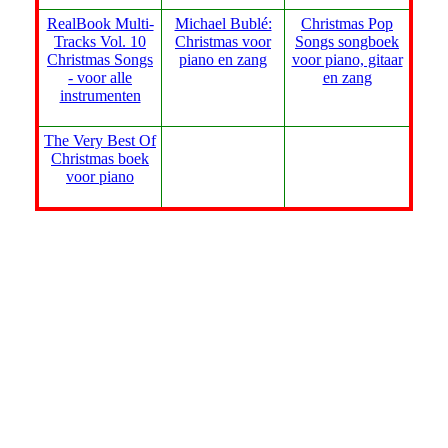
RealBook Multi-
Michael Bublé:
Christmas Pop
Tracks Vol. 10
Christmas voor
Songs songboek
Christmas Songs
piano en zang
voor piano, gitaar
- voor alle
en zang
instrumenten
The Very Best Of
Christmas boek
voor piano