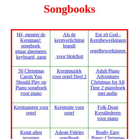
Songbooks
Hé, meneer de
Als de
Ere zij God -
Kerstman!
kerstverlichting
Kerstbewerkingen
songboek
brandt
orgelbewerkingen
gitaar algemeen,
voor blokfluit
keyboard, zang
50 Christmas
Kerstmuziek
Adult Piano
Carols You
voor orgel Deel 2
Adventures
Should Play on
Christmas for All
Piano songboek
Time 2 pianoboek
voor piano
met audio
Kerstzangen voor
Kerstsuite voor
Folk Dean
orgel
orgel
Kerstliederen
voor piano
Komt allen
Adeste Fideles
Really Easy
tezamen
orgelboek
Piano: Christmas