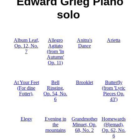
Edward Grieg Piano
solo
Album Leaf,
Allegro
Anitra's
Arietta
Op. 12, No.
Agitato
Dance
7
(from 'In
Autumn'
Op. 11)
At Your Feet
Bell
Brooklet
Butterfly
(For dine
Ringing,
(from 'Lyric
Fotter),
Op. 54, No.
Pieces Op.
6
43')
Elegy
Evening in
Grandmother's
Homewards
the
Minuet, Op.
(Hjemad),
mountains
68, No. 2
Op. 62, No.
6