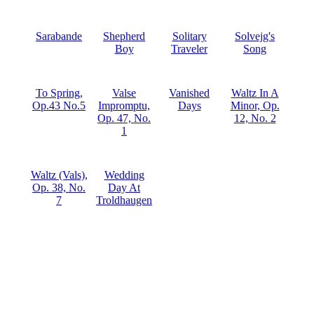
Sarabande
Shepherd
Solitary
Solvejg's
Boy
Traveler
Song
To Spring,
Valse
Vanished
Waltz In A
Op.43 No.5
Impromptu,
Days
Minor, Op.
Op. 47, No.
12, No. 2
1
Waltz (Vals),
Wedding
Op. 38, No.
Day At
7
Troldhaugen