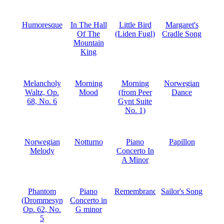
Humoresque
In The Hall
Little Bird
Margaret's
Of The
(Liden Fugl)
Cradle Song
Mountain
King
Melancholy
Morning
Morning
Norwegian
Waltz, Op.
Mood
(from Peer
Dance
68, No. 6
Gynt Suite
No. 1)
Norwegian
Notturno
Piano
Papillon
Melody
Concerto In
A Minor
Phantom
Piano
Remembrances
Sailor's Song
(Drommesyn),
Concerto in
Op. 62, No.
G minor
5