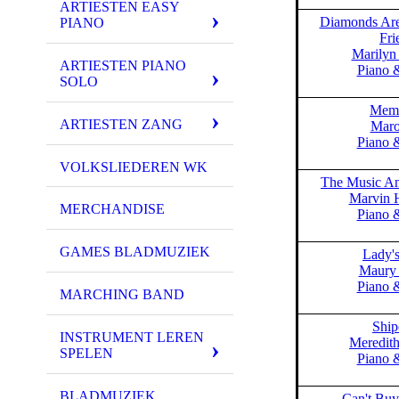
ARTIESTEN EASY
Diamonds Are 
PIANO
Fri
Marilyn
ARTIESTEN PIANO
Piano 
SOLO
Memo
ARTIESTEN ZANG
Maro
Piano 
VOLKSLIEDEREN WK
The Music An
Marvin 
MERCHANDISE
Piano 
GAMES BLADMUZIEK
Lady'
Maury 
Piano 
MARCHING BAND
Ship
INSTRUMENT LEREN
Meredith
SPELEN
Piano 
BLADMUZIEK
Can't Bu