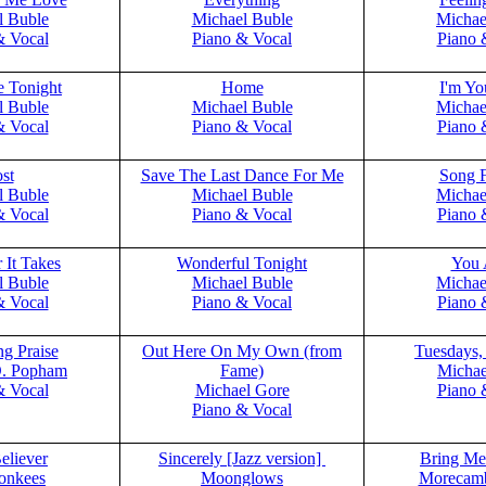
l Buble
Michael Buble
Michae
& Vocal
Piano & Vocal
Piano 
e Tonight
Home
I'm Y
l Buble
Michael Buble
Michae
& Vocal
Piano & Vocal
Piano 
st
Save The Last Dance For Me
Song 
l Buble
Michael Buble
Michae
& Vocal
Piano & Vocal
Piano 
 It Takes
Wonderful Tonight
You 
l Buble
Michael Buble
Michae
& Vocal
Piano & Vocal
Piano 
ng Praise
Out Here On My Own (from
Tuesdays,
D. Popham
Fame)
Michae
& Vocal
Michael Gore
Piano 
Piano & Vocal
eliever
Sincerely [Jazz version]
Bring Me
onkees
Moonglows
Morecam