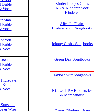
Kinder Liedjes Gratis
l Buble
K3 &
Kinderen voor
& Vocal
Kinderen
our Man
Alice In Chains
l Buble
Bladmuziek + Songbooks
& Vocal
For You
Johnny Cash - Songbooks
l Buble
& Vocal
Green Day Songbooks
And I
l Buble
& Vocal
Taylor Swift Songbooks
 Thursdays
l Korie
& Vocal
Nieuwe LP + Bladmuziek
& Merchandise
 Sunshine
be & Wise
Games Bladmuziek en