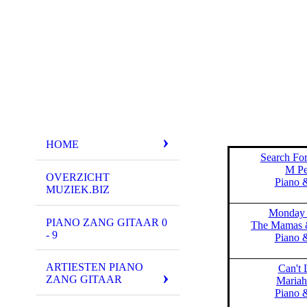
HOME
Search Fo
M Pe
OVERZICHT
Piano 
MUZIEK.BIZ
Monday
PIANO ZANG GITAAR 0
The Mamas 
- 9
Piano 
ARTIESTEN PIANO
Can't 
ZANG GITAAR
Mariah
Piano 