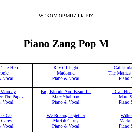
WEKOM OP MUZIEK.BIZ
Voor iedere Muziek Lover
Piano Zang Pop M
r The Hero
Ray Of Light
Californi
ople
Madonna
The Mamas 
& Vocal
Piano & Vocal
Piano 
 Monday
Big, Blonde And Beautiful
I Can Hea
& The Papas
Marc Shaiman
Marc 
& Vocal
Piano & Vocal
Piano 
Let Go
We Belong Together
Witho
 Carey
Mariah Carey
Maria
& Vocal
Piano & Vocal
Piano 