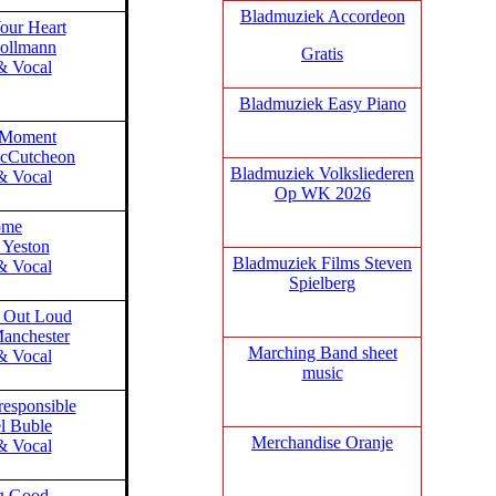
Bladmuziek Accordeon
our Heart
ollmann
Gratis
& Vocal
Bladmuziek Easy Piano
t Moment
McCutcheon
Bladmuziek Volksliederen
& Vocal
Op WK 2026
ome
 Yeston
Bladmuziek Films Steven
& Vocal
Spielberg
y Out Loud
Manchester
Marching Band sheet
& Vocal
music
responsible
l Buble
Merchandise Oranje
& Vocal
ng Good