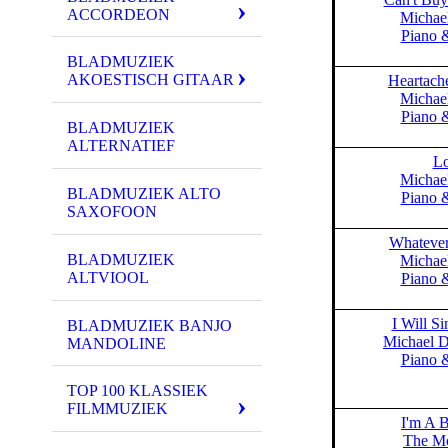
ACCORDEON
Michae
Piano 
BLADMUZIEK
AKOESTISCH GITAAR
Heartach
Michae
Piano 
BLADMUZIEK
ALTERNATIEF
Lo
Michae
BLADMUZIEK ALTO
Piano 
SAXOFOON
Whatever
BLADMUZIEK
Michae
ALTVIOOL
Piano 
I Will Si
BLADMUZIEK BANJO
Michael 
MANDOLINE
Piano 
TOP 100 KLASSIEK
FILMMUZIEK
I'm A B
The M