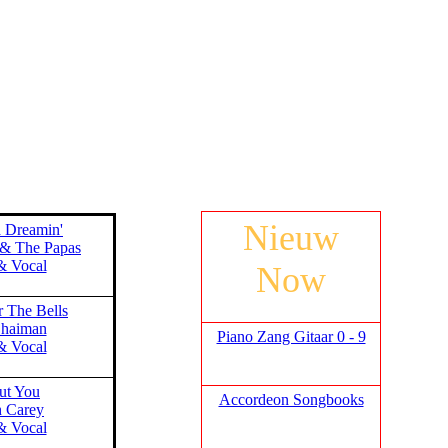
Nieuw
a Dreamin'
& The Papas
& Vocal
Now
r The Bells
Shaiman
Piano Zang Gitaar 0 - 9
& Vocal
ut You
Accordeon Songbooks
h Carey
& Vocal