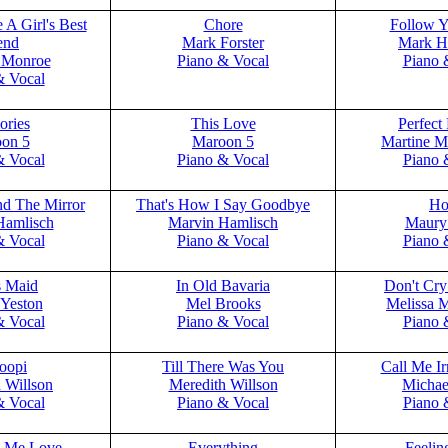
A Girl's Best
Chore
Follow Y
end
Mark Forster
Mark H
 Monroe
Piano & Vocal
Piano 
& Vocal
ries
This Love
Perfec
on 5
Maroon 5
Martine 
& Vocal
Piano & Vocal
Piano 
d The Mirror
That's How I Say Goodbye
H
Hamlisch
Marvin Hamlisch
Maury
& Vocal
Piano & Vocal
Piano 
s Maid
In Old Bavaria
Don't Cr
Yeston
Mel Brooks
Melissa 
& Vocal
Piano & Vocal
Piano 
oopi
Till There Was You
Call Me Ir
 Willson
Meredith Willson
Michae
& Vocal
Piano & Vocal
Piano 
y Me Love
Everything
Feeli