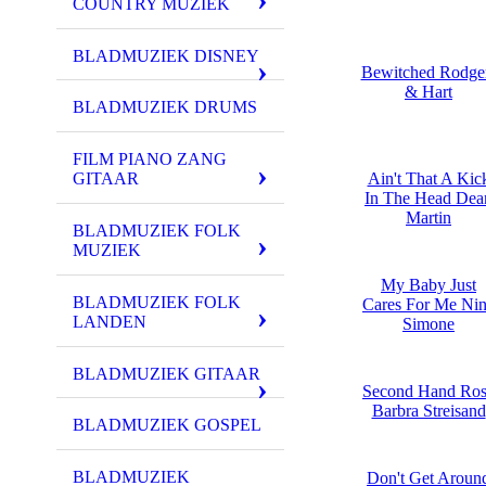
COUNTRY MUZIEK
BLADMUZIEK DISNEY
Bewitched Rodge
& Hart
BLADMUZIEK DRUMS
FILM PIANO ZANG
GITAAR
Ain't That A Kic
In The Head Dea
Martin
BLADMUZIEK FOLK
MUZIEK
My Baby Just
BLADMUZIEK FOLK
Cares For Me Ni
LANDEN
Simone
BLADMUZIEK GITAAR
Second Hand Ro
Barbra Streisand
BLADMUZIEK GOSPEL
BLADMUZIEK
Don't Get Aroun