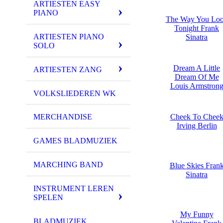
ARTIESTEN EASY
PIANO
The Way You Lo
Tonight Frank
ARTIESTEN PIANO
Sinatra
SOLO
Dream A Little
ARTIESTEN ZANG
Dream Of Me
Louis Armstron
VOLKSLIEDEREN WK
Cheek To Chee
MERCHANDISE
Irving Berlin
GAMES BLADMUZIEK
MARCHING BAND
Blue Skies Fran
Sinatra
INSTRUMENT LEREN
SPELEN
My Funny
BLADMUZIEK