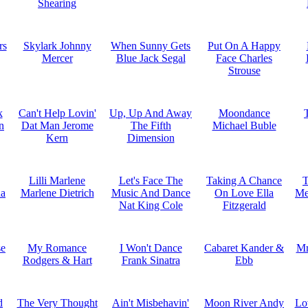
Shearing
rs
Skylark Johnny
When Sunny Gets
Put On A Happy
Mercer
Blue Jack Segal
Face Charles
Strouse
k
Can't Help Lovin'
Up, Up And Away
Moondance
n
Dat Man Jerome
The Fifth
Michael Buble
Kern
Dimension
Lilli Marlene
Let's Face The
Taking A Chance
T
na
Marlene Dietrich
Music And Dance
On Love Ella
Me
Nat King Cole
Fitzgerald
se
My Romance
I Won't Dance
Cabaret Kander &
Mr
Rodgers & Hart
Frank Sinatra
Ebb
d
The Very Thought
Ain't Misbehavin'
Moon River Andy
Lo