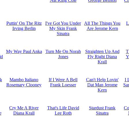
Nat King Cole
George Benson
Ch
Puttin' On The Ritz
I've Got You Under
All The Things You
L
Irving Berlin
My Skin Frank
Are Jerome Kern
Sinatra
My Way Paul Anka
Turn Me On Norah
Straighten Up And
T
ld
Jones
Fly Right Diana
Y
Krall
&
Mambo Italiano
If I Were A Bell
Can't Help Lovin'
I 
Rosemary Clooney
Frank Loesser
Dat Man Jerome
Sa
Kern
Cry Me A River
That's Life David
Stardust Frank
Co
e
Diana Krall
Lee Roth
Sinatra