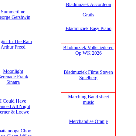
Bladmuziek Accordeon
Summertime
Gratis
eorge Gershwin
Bladmuziek Easy Piano
ngin' In The Rain
Arthur Freed
Bladmuziek Volksliederen
Op WK 2026
Moonlight
Bladmuziek Films Steven
Serenade Frank
Spielberg
Sinatra
Marching Band sheet
I Could Have
music
anced All Night
erner & Loewe
Merchandise Oranje
attanooga Choo