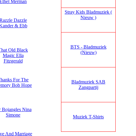
Ethel Merman
Stray Kids Bladmuziek (
Nieuw )
Razzle Dazzle
Kander & Ebb
BTS - Bladmuziek
That Old Black
(Nieuw)
Magic Ella
Fitzgerald
hanks For The
Bladmuziek SAB
mory Bob Hope
Zangpartij
 Bojangles Nina
Simone
Muziek T-Shirts
ve And Marriage