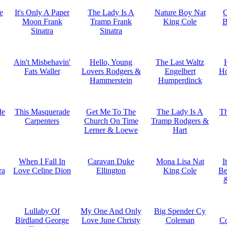
e
It's Only A Paper
The Lady Is A
Nature Boy Nat
C
Moon Frank
Tramp Frank
King Cole
B
Sinatra
Sinatra
Ain't Misbehavin'
Hello, Young
The Last Waltz
Fats Waller
Lovers Rodgers &
Engelbert
Ho
Hammerstein
Humperdinck
de
This Masquerade
Get Me To The
The Lady Is A
Th
Carpenters
Church On Time
Tramp Rodgers &
Lerner & Loewe
Hart
When I Fall In
Caravan Duke
Mona Lisa Nat
I
ra
Love Celine Dion
Ellington
King Cole
Be
Lullaby Of
My One And Only
Big Spender Cy
Birdland George
Love June Christy
Coleman
C