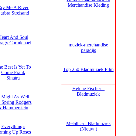
Merchandise Kleding
ry Me A River
arbra Streisand
Heart And Soul
agy Carmichael
muziek‑merchandise
paradijs
e Best Is Yet To
Top 250 Bladmuziek Film
Come Frank
Sinatra
Helene Fischer –
Bladmuziek
t Might As Well
 Spring Rodgers
& Hammerstein
Metallica - Bladmuziek
Everything's
(Nieuw )
oming Up Roses