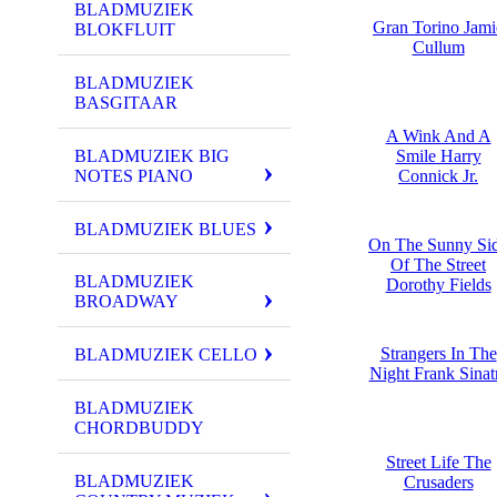
BLADMUZIEK
Gran Torino Jami
BLOKFLUIT
Cullum
BLADMUZIEK
BASGITAAR
A Wink And A
BLADMUZIEK BIG
Smile Harry
NOTES PIANO
Connick Jr.
BLADMUZIEK BLUES
On The Sunny Si
Of The Street
BLADMUZIEK
Dorothy Fields
BROADWAY
Strangers In The
BLADMUZIEK CELLO
Night Frank Sinat
BLADMUZIEK
CHORDBUDDY
Street Life The
BLADMUZIEK
Crusaders