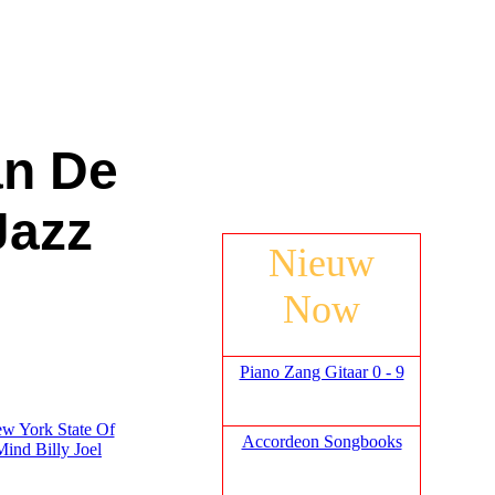
an De
Jazz
Nieuw
Now
Piano Zang Gitaar 0 - 9
w York State Of
Accordeon Songbooks
Mind Billy Joel