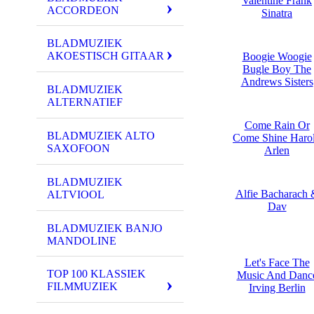
Valentine Frank
ACCORDEON
Sinatra
BLADMUZIEK
AKOESTISCH GITAAR
Boogie Woogie
Bugle Boy The
Andrews Sisters
BLADMUZIEK
ALTERNATIEF
Come Rain Or
BLADMUZIEK ALTO
Come Shine Haro
SAXOFOON
Arlen
BLADMUZIEK
Alfie Bacharach 
ALTVIOOL
Dav
BLADMUZIEK BANJO
MANDOLINE
Let's Face The
TOP 100 KLASSIEK
Music And Danc
FILMMUZIEK
Irving Berlin