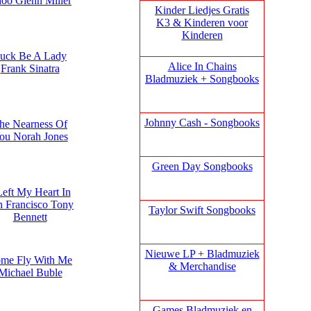
oo Glenn Miller
Kinder Liedjes Gratis
K3 &
Kinderen voor
Kinderen
uck Be A Lady
Alice In Chains
Frank Sinatra
Bladmuziek + Songbooks
Johnny Cash - Songbooks
he Nearness Of
ou Norah Jones
Green Day Songbooks
Left My Heart In
n Francisco Tony
Taylor Swift Songbooks
Bennett
Nieuwe LP + Bladmuziek
me Fly With Me
& Merchandise
Michael Buble
Games Bladmuziek en