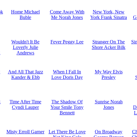
ok
Home Michael
Come Away With
New York, New
Buble
Me Norah Jones
York Frank Sinatra
G
Wouldn't It Be
Fever Peggy Lee
Stranger On The
Si
Loverly Julie
Shore Acker Bilk
g
Andrews
k
And All That Jazz
When I Fall In
My Way Elvis
Kander & Ebb
Love Doris Day
Presley
k
Time After Time
The Shadow Of
Sunrise Norah
Cyndi Lauper
Your Smile Tony
Jones
D
Bennett
L
Misty Erroll Garner
Let There Be Love
On Broadway
Ch