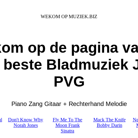
WEKOM OP MUZIEK.BIZ
Voor iedere Muziek Lover
om op de pagina v
 beste Bladmuziek 
PVG
Piano Zang Gitaar + Rechterhand Melodie
l
Don't Know Why
Fly Me To The
Mack The Knife
Ne
Norah Jones
Moon Frank
Bobby Darin
Sinatra