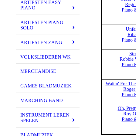
ARTIESTEN EASY
Regi 
PIANO
Piano 
ARTIESTEN PIANO
SOLO
Unfai
Rih
Piano 
ARTIESTEN ZANG
Str
VOLKSLIEDEREN WK
Robbie 
Piano 
MERCHANDISE
Waitin' For The
GAMES BLADMUZIEK
Roger 
Piano 
MARCHING BAND
Oh, Pret
Roy O
INSTRUMENT LEREN
Piano 
SPELEN
BLADMUZIEK