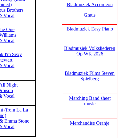
Bladmuziek Accordeon
ained)
ous Brothers
Gratis
& Vocal
Bladmuziek Easy Piano
The One
Williams
& Vocal
Bladmuziek Volksliederen
Op WK 2026
nk I'm Sexy
tewart
& Vocal
Bladmuziek Films Steven
Spielberg
All Night
rbison
& Vocal
Marching Band sheet
music
ht (from La La
nd)
 & Emma Stone
Merchandise Oranje
& Vocal