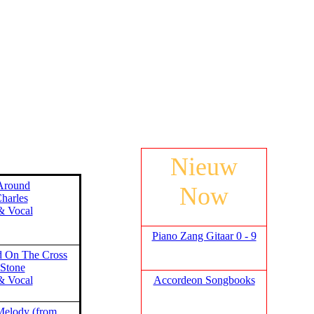
Nieuw
Around
Now
harles
& Vocal
Piano Zang Gitaar 0 - 9
ed On The Cross
 Stone
Accordeon Songbooks
& Vocal
Melody (from