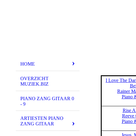
HOME
OVERZICHT
I Love The Da
MUZIEK.BIZ
Be
Rainer Ma
Piano 
PIANO ZANG GITAAR 0
- 9
Rise A
Reeve 
ARTIESTEN PIANO
Piano 
ZANG GITAAR
Jesus, 