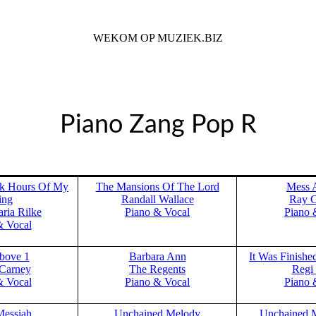
WEKOM OP MUZIEK.BIZ
Voor iedere Muziek Lover
Piano Zang Pop R
rk Hours Of My
The Mansions Of The Lord
Mess 
ing
Randall Wallace
Ray C
ria Rilke
Piano & Vocal
Piano 
& Vocal
bove 1
Barbara Ann
It Was Finish
Carney
The Regents
Regi
& Vocal
Piano & Vocal
Piano 
Messiah
Unchained Melody
Unchained 