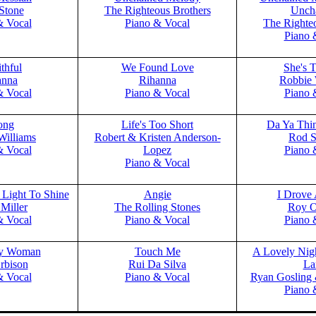
Stone
The Righteous Brothers
Unch
& Vocal
Piano & Vocal
The Righte
Piano 
thful
We Found Love
She's 
anna
Rihanna
Robbie 
& Vocal
Piano & Vocal
Piano 
ong
Life's Too Short
Da Ya Thi
Williams
Robert & Kristen Anderson-
Rod S
& Vocal
Lopez
Piano 
Piano & Vocal
 Light To Shine
Angie
I Drove 
Miller
The Rolling Stones
Roy O
& Vocal
Piano & Vocal
Piano 
ty Woman
Touch Me
A Lovely Nig
rbison
Rui Da Silva
La
& Vocal
Piano & Vocal
Ryan Gosling
Piano 